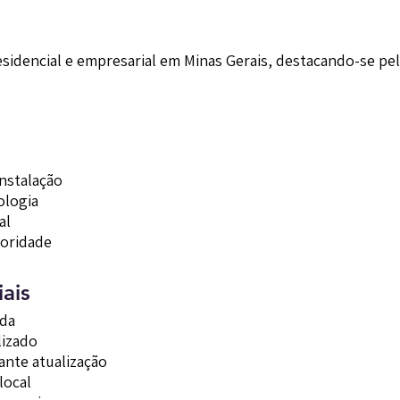
esidencial e empresarial em Minas Gerais, destacando-se pel
instalação
ologia
al
ioridade
ais
ida
lizado
ante atualização
local