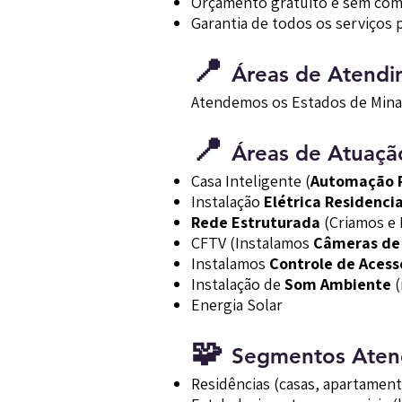
Orçamento gratuito e sem co
Garantia de todos os serviços 
📍
Áreas de Atend
Atendemos os Estados de Minas 
📍
Áreas de Atuaçã
Casa Inteligente (
Automação R
Instalação
Elétrica Residencia
Rede Estruturada
(Criamos e 
CFTV (Instalamos
Câmeras de
Instalamos
Controle de Acess
Instalação de
Som Ambiente
(
Energia Solar
🧩
Segmentos Aten
Residências (casas, apartamen