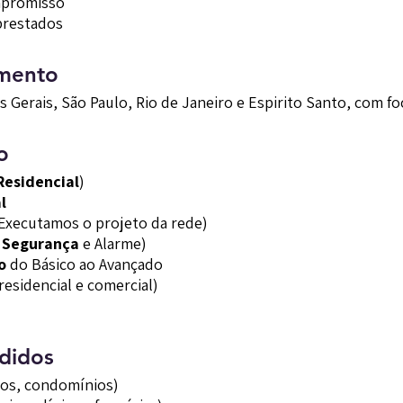
mpromisso
prestados
imento
Gerais, São Paulo, Rio de Janeiro e Espirito Santo, com foc
o
esidencial
)
l
Executamos o projeto da rede)
 Segurança
e Alarme)
o
do Básico ao Avançado
residencial e comercial)
didos
tos, condomínios)